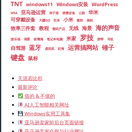
TNT
windows11
Windows安装
WordPress
亚马逊运营
华米
WSA
亲子游
便携设备
公园
可穿戴设备
小米
大疆DJI
安卓
微软
搞机
海的声音
效率三件套
教程
无线
海景
数码产品
罗技
米家
游乐场
湖景
玻璃海
笔记本电脑
群晖
耳机
蓝牙
运营搞网站
锤子
自驾游
虚拟机
赶海
键盘
鼠标
天涯若比邻
最新评论
值的 & 不值的
AI人工智能相关网址
Windows实用工具集
亚马逊卖家前后台页面链接
亚马逊卖家合规与行业网址