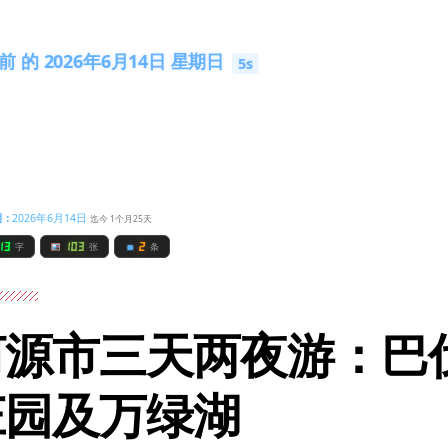
 的 2026年6月14日 星期日
3s
期：
2026年6月14日
迄今 1个月25天
13
103
2
字
张
条
河源市三天两夜游：巴
庄园及万绿湖