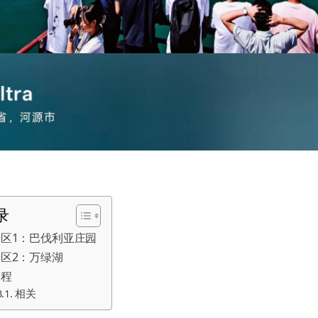
录
景区1：巴伐利亚庄园
区2：万绿湖
返程
相关