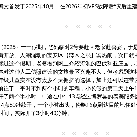
博文首发于2025年10月，在2026年初VPS故障后“灾后重建
（2025）十一假期，爸妈临时2号要赶回老家赴喜宴，于是
新开放、人潮涌动的宝安区【湾区之眼】凑热闹，次日就
续过这个假期，老婆看到网上介绍河源的巴伐利亚庄园，
本对这种人工仿照建设的文旅景区兴趣不大，但考虑到这
年级儿童实在没有太多不太拥挤的选择，加上还可以连带
前往了。平时不到两个小时的车程，小长假的第二天上午1
开了两个半小时，中途在中午13点经过博罗县的泰美服务
14点50继续开，一个小时出头，傍晚16点到达目的地住
时间，实际开了3小时40分钟。