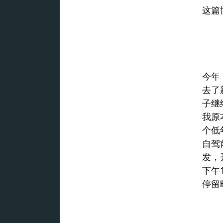
这篇
今年
去了
子继
我原
个低
自驾
发，
下午
停留