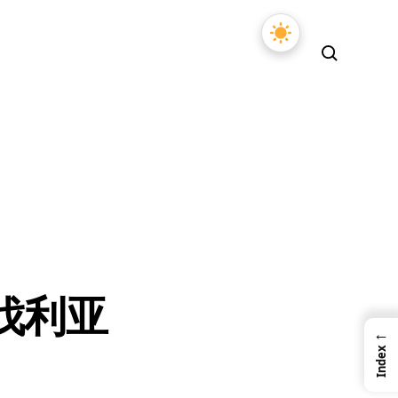
伐利亚
←
Index