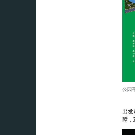
公园
出发
障，