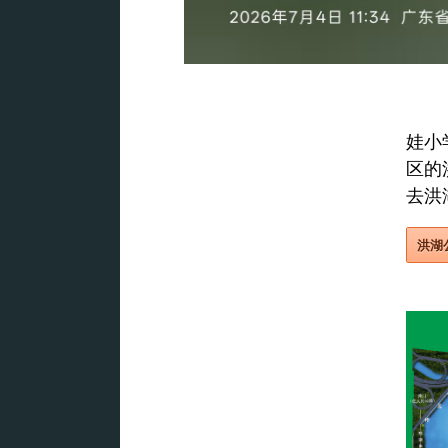
娃小
区的
去洪
洪湖