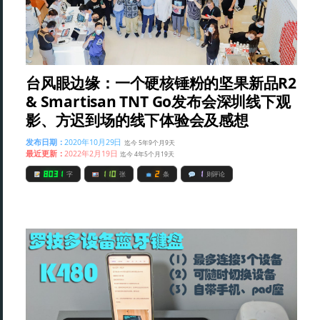
台风眼边缘：一个硬核锤粉的坚果新品R2
& Smartisan TNT Go发布会深圳线下观
影、方迟到场的线下体验会及感想
发布日期：
2020年10月29日
迄今 5年9个月9天
最近更新：
2022年2月19日
迄今 4年5个月19天
8031
110
2
1
字
张
条
则评论