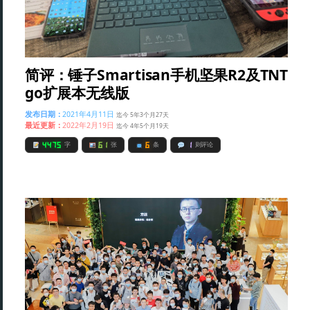
简评：锤子Smartisan手机坚果R2及TNT
go扩展本无线版
发布日期：
2021年4月11日
迄今 5年3个月27天
最近更新：
2022年2月19日
迄今 4年5个月19天
4475
61
6
1
字
张
条
则评论