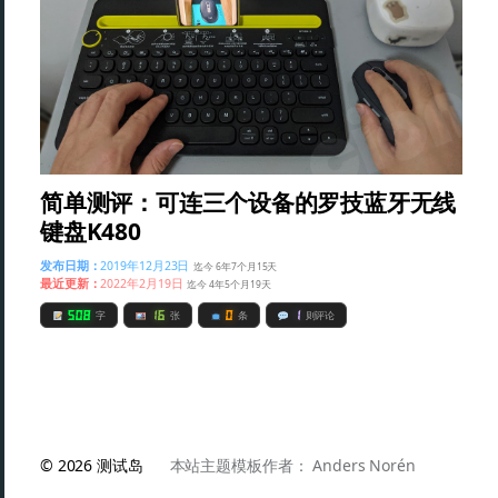
简单测评：可连三个设备的罗技蓝牙无线
键盘K480
发布日期：
2019年12月23日
迄今 6年7个月15天
最近更新：
2022年2月19日
迄今 4年5个月19天
508
16
0
1
字
张
条
则评论
© 2026
测试岛
本站主题模板作者：
Anders Norén