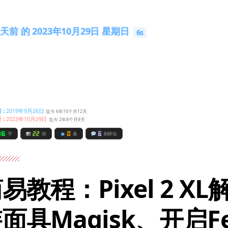
天前 的 2023年10月29日 星期日
5s
期：
2019年9月26日
迄今 6年10个月12天
新：
2023年10月29日
迄今 2年9个月9天
16
22
0
6
字
张
条
则评论
易教程：Pixel 2 X
面具Magisk、开启F