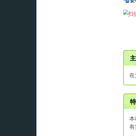
要
主
在
特
本
有