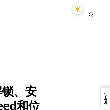
L解锁、安
←
Index
eed和位