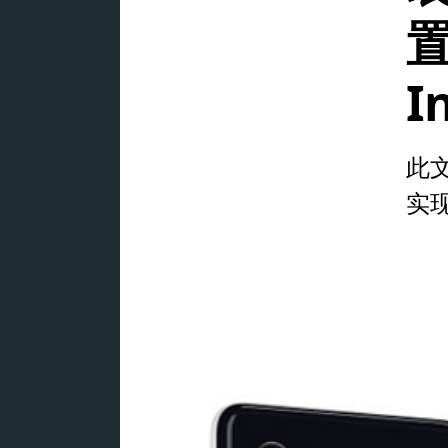
I
此文
实