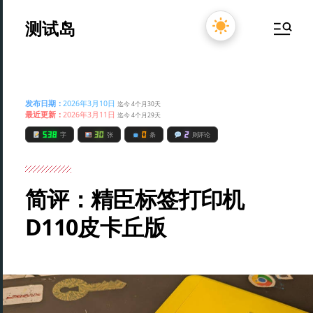
测试岛
发布日期：
2026年3月10日
迄今 4个月30天
最近更新：
2026年3月11日
迄今 4个月29天
538
30
0
2
字
张
条
则评论
简评：精臣标签打印机
D110皮卡丘版