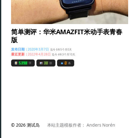
简单测评：华米AMAZFIT米动手表青春
版
发布日期：
2020年3月7日
迄今 6年5个月0天
最近更新：
2022年4月28日
迄今 4年3个月10天
5398
38
0
字
张
条
© 2026
测试岛
本站主题模板作者：
Anders Norén