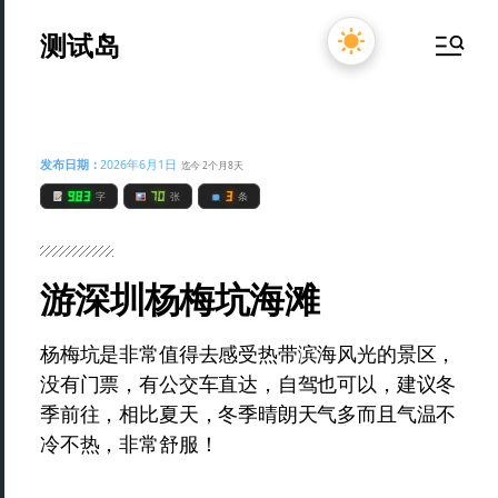
测试岛
发布日期：
2026年6月1日
迄今 2个月8天
983
70
3
字
张
条
游深圳杨梅坑海滩
杨梅坑是非常值得去感受热带滨海风光的景区，
没有门票，有公交车直达，自驾也可以，建议冬
季前往，相比夏天，冬季晴朗天气多而且气温不
冷不热，非常舒服！