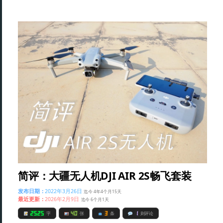
简评：大疆无人机DJI AIR 2S畅飞套装
发布日期：
2022年3月26日
迄今 4年4个月15天
最近更新：
2026年2月9日
迄今 6个月1天
2525
40
3
1
字
张
条
则评论