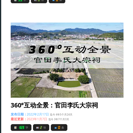
360°互动全景：官田李氏大宗祠
发布日期：
2022年2月17日
迄今 4年5个月24天
最近更新：
2023年1月7日
迄今 3年7个月3天
169
2
0
字
张
条