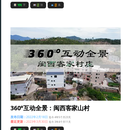
44
0
0
字
张
条
360°互动全景：闽西客家山村
发布日期：
2022年2月18日
迄今 4年5个月23天
最近更新：
2023年3月30日
迄今 3年4个月11天
35
0
0
字
张
条