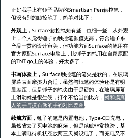
正好我手上有锤子品牌的Smartisan Pen触控笔，
但没有别的触控笔了，简单对比下：
外观上，
Surface触控笔短有些，也细一些，从外观
上，个人觉得锤子的触控笔颜值更高，符合锤子系
产品一贯的设计审美，但功能方面Surface的笔用在
官方原配Surface电脑上，比锤子的笔用在自家原配
的TNT go上的体验，好太多了，
书写体验上，
Surface触控笔的笔尖是软的，在玻璃
屏幕表面摩擦力合适，虽然与纸笔的体验还是有明
显差距，但是锤子的笔尖由于是硬的，在玻璃屏幕
上滑动就是很生硬，打个不恰当的比方，
就和摸真
人的手与摸石像的手的对比差距
。
续航方面
，锤子的笔是内置电池，Type-C口充电，
虽然省去了买电池的麻烦，但是续航非常拉跨，基
本上满电待机状态放两三天就没电了，而充电又不