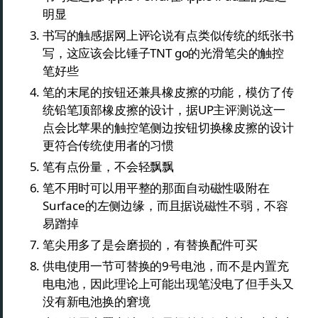
明显
书写的触感据网上评论说有点类似传统的纸张书
写，这应该会比锤子TNT go的光滑笔尖的触控
笔好些
笔的末尾的按钮还兼具橡皮擦的功能，模仿了传
统铅笔顶部橡皮擦的设计，据UP主评测说这一
点会比苹果的触控笔侧边按钮切换橡皮擦的设计
更符合传统使用者的习惯
笔有点份量，不会轻飘飘
笔不用时可以用平整的那面自动磁性吸附在
Surface的左侧边缘，而且据说磁性不弱，不容
易蹭掉
笔尖用多了是会磨损的，有替换配件可买
供电使用一节可替换的9号电池，而不是内置充
电电池，因此理论上可能出现笔没电了但手头又
没有新电池换的窘境