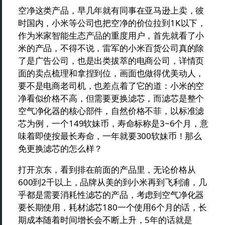
空净这类产品，早几年就有同事在亚马逊上卖，彼
时国内，小米等公司也把空净的价位拉到1K以下，
作为米家智能生态产品的重度用户，首先就看了小
米的产品，不得不说，雷军的小米百货公司真的除
了是广告公司，也是出类拔萃的电商公司，详情页
面的卖点梳理和拿捏到位，画面也做得优美动人，
要不是电商老司机，也差点着了它的道：小米的空
净看似价格不高，但需要更换滤芯，而滤芯是整个
空气净化器的核心部件，自然价格不菲，以标准滤
芯为例，一个149软妹币，寿命标称是3~6个月，意
味着即使按最长寿命，一年就要300软妹币！那么
免更换滤芯的怎么样？
打开京东，看到排在前面的产品里，无论价格从
600到2千以上，品牌从美的到小米再到飞利浦，几
乎都是需要消耗性滤芯的产品，考虑到空气净化器
要长期使用，耗材滤芯180一个使用6个月的话，长
期成本随着时间增长会不断上升，5年的话就是