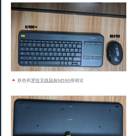
肤色和
罗技无线鼠标M590
很相近