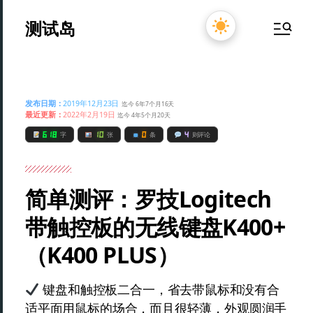
测试岛
发布日期：
2019年12月23日
迄今 6年7个月16天
最近更新：
2022年2月19日
迄今 4年5个月20天
618
10
0
4
字
张
条
则评论
简单测评：罗技Logitech
带触控板的无线键盘K400+
（K400 PLUS）
键盘和触控板二合一，省去带鼠标和没有合
适平面用鼠标的场合，而且很轻薄，外观圆润手