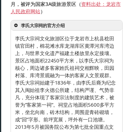
月，被评为国家3A级旅游景区（
资料出处：龙岩市
人民政府网站
）
李氏大宗祠的官方介绍
李氏大宗祠文化旅游区位于龙岩市上杭县稔田
镇官田村，棉花滩水库龙湖库区黄潭河库湾边
上，与世界文化遗产福建土楼故里永定接壤。
景区占地面积22450平方米，以李氏大宗祠为
核心，周边诸多客家姓氏祖祠交相辉映，田园
村落、库湾景观融为一体的客家人文景观群。
李氏大宗祠始建于1836年，由李氏后裔为纪念
其入闽始祖李火德公所建，结构严谨、气势非
凡，充分体现了客家宗法制度的建筑艺术，被
誉为”客家第一祠”。祠堂占地面积5600多平方
米，坐北向南，砖木结构，周围是青砖砌墙，
成”回”字形。前坪宽展，坪外有一口池塘。
2013年5月被国务院公布为第七批全国重点文