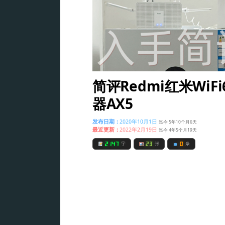
简评Redmi红米WiF
器AX5
发布日期：
2020年10月1日
迄今 5年10个月6天
最近更新：
2022年2月19日
迄今 4年5个月19天
2147
23
0
字
张
条