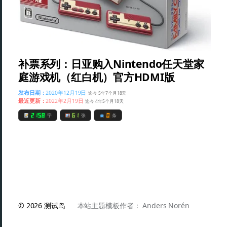
补票系列：日亚购入Nintendo任天堂家
庭游戏机（红白机）官方HDMI版
发布日期：
2020年12月19日
迄今 5年7个月18天
最近更新：
2022年2月19日
迄今 4年5个月18天
2158
61
0
字
张
条
© 2026
测试岛
本站主题模板作者：
Anders Norén