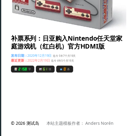
补票系列：日亚购入Nintendo任天堂家
庭游戏机（红白机）官方HDMI版
发布日期：
2020年12月19日
迄今 5年7个月19天
最近更新：
2022年2月19日
迄今 4年5个月19天
2158
61
0
字
张
条
© 2026
测试岛
本站主题模板作者：
Anders Norén