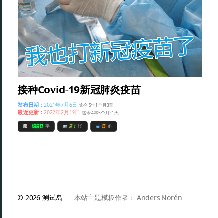
接种Covid-19新冠肺炎疫苗
发布日期：
2021年7月6日
迄今 5年1个月3天
最近更新：
2022年2月19日
迄今 4年5个月21天
1880
21
0
字
张
条
© 2026
测试岛
本站主题模板作者：
Anders Norén