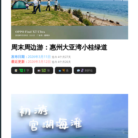
周末周边游：惠州大亚湾小桂绿道
发布日期：
2026年3月11日
迄今 4个月27天
最近更新：
2026年3月12日
迄今 4个月26天
701
50
4
2
字
张
条
则评论