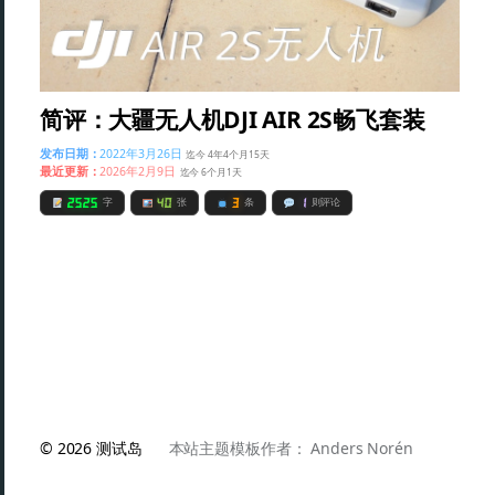
简评：大疆无人机DJI AIR 2S畅飞套装
发布日期：
2022年3月26日
迄今 4年4个月15天
最近更新：
2026年2月9日
迄今 6个月1天
2525
40
3
1
字
张
条
则评论
© 2026
测试岛
本站主题模板作者：
Anders Norén