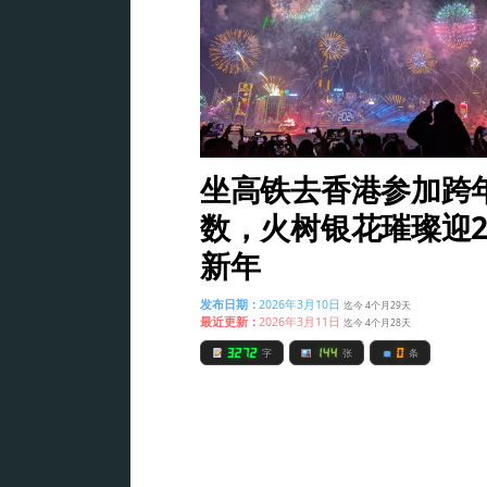
坐高铁去香港参加跨
数，火树银花璀璨迎2
新年
发布日期：
2026年3月10日
迄今 4个月29天
最近更新：
2026年3月11日
迄今 4个月28天
3272
144
0
字
张
条